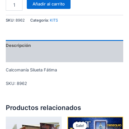
Añadir al carrito
SKU:
8962
Categoría:
KITS
Descripción
Información adicional
Calcomanía Silueta Fátima
SKU: 8962
Productos relacionados
Original
Current
price
price
Sale!
Sale!
was:
is: