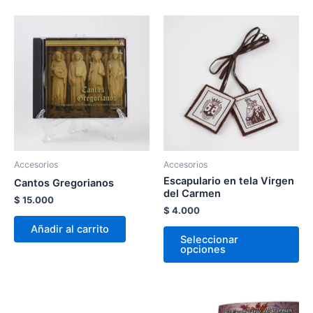
Es
pr
tie
múl
var
La
op
se
pu
Accesorios
Accesorios
ele
Escapulario en tela Virgen
Cantos Gregorianos
en
del Carmen
$
15.000
la
$
4.000
pá
Añadir al carrito
Seleccionar
de
opciones
pr