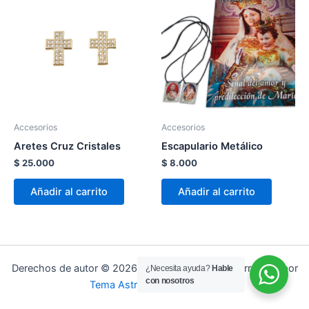
Accesorios
Accesorios
Aretes Cruz Cristales
Escapulario Metálico
$
25.000
$
8.000
Añadir al carrito
Añadir al carrito
Derechos de autor © 2026 Tienda Mariana | Desarrollado por
¿Necesita ayuda?
Hable
con nosotros
Tema Astra para WordPress