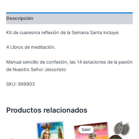
Descripción
Kit de cuaresma reflexión de la Semana Santa incluye:
4 Libros de meditación.
Manual sencillo de confesión, las 14 estaciones de la pasión
de Nuestro Señor Jesucristo
SKU: 999903
Productos relacionados
Original
Current
price
price
Sale!
Sale!
was:
is:
$ 20.000.
$ 15.000.