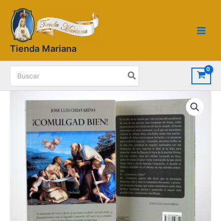
Ir
Main
al
Men
contenido
Tienda Mariana
Search
for:
Libro
¡Comulgad
Bien!
cantidad