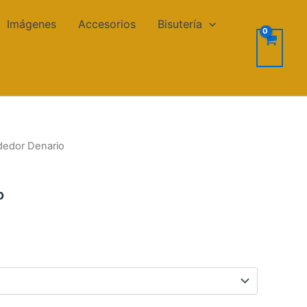
Imágenes
Accesorios
Bisutería
dedor Denario
o