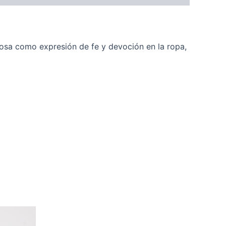
iosa como expresión de fe y devoción en la ropa,
Este
Este
producto
producto