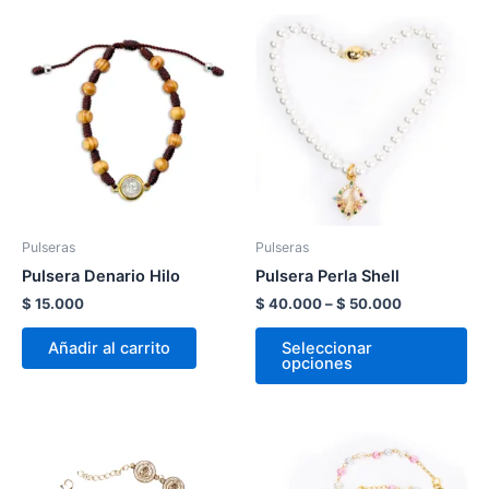
Price
Es
range:
pr
$ 40.000
through
tie
$ 50.000
múl
var
La
op
se
pu
Pulseras
Pulseras
ele
Pulsera Denario Hilo
Pulsera Perla Shell
en
$
15.000
$
40.000
–
$
50.000
la
pá
Añadir al carrito
Seleccionar
opciones
de
pr