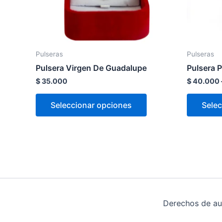
pueden
elegir
en
la
Pulseras
Pulseras
página
Pulsera Virgen De Guadalupe
Pulsera P
de
$
35.000
$
40.000
producto
Seleccionar opciones
Selec
Derechos de au