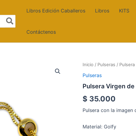
Libros Edición Caballeros
Libros
KITS
Contáctenos
Pulsera
Inicio
/
Pulseras
/ Pulsera
Virgen
Pulseras
de
Guadalupe
Pulsera Virgen d
cantidad
$
35.000
Pulsera con la imagen 
Material: Golfy