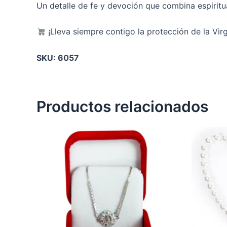
Un detalle de fe y devoción que combina espiritu
¡Lleva siempre contigo la protección de la Vi
SKU: 6057
Productos relacionados
Este
producto
tiene
múltiples
variantes.
Las
opciones
se