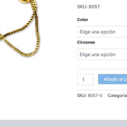
SKU: 6057
Color
Circones
Añadir al c
SKU:
6057-0
Categorí