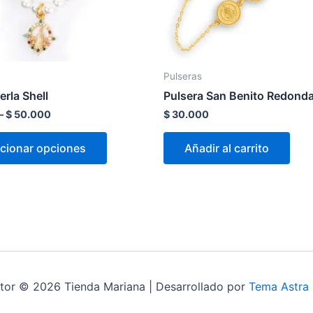
pueden
elegir
en
la
Pulseras
página
erla Shell
Pulsera San Benito Redond
de
–
$
50.000
$
30.000
producto
cionar opciones
Añadir al carrito
tor © 2026 Tienda Mariana | Desarrollado por
Tema Astra