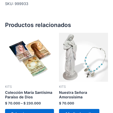
SKU: 999933
Productos relacionados
Price
Este
range:
producto
$ 70.000
through
tiene
$ 230.000
múltiples
variantes.
Las
opciones
se
pueden
KITS
KITS
elegir
Colección María Santísima
Nuestra Señora
en
Paraíso de Dios
Amorosísima
la
$
70.000
–
$
230.000
$
70.000
página