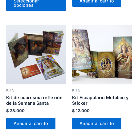
Seleccionar
Añadir al carrito
de
opciones
producto
KITS
KITS
Kit de cuaresma reflexión
Kit Escapulario Metalico y
de la Semana Santa
Sticker
$
28.000
$
12.000
Añadir al carrito
Añadir al carrito